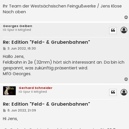
Ihr Team der Westsächsischen Feingußwerke / Jens Klose
Nach oben
Georges Geiben
IG Spur II Mitglied
Re: Edition "Feld- & Grubenbahnen"
B
3. Jun 2022, 18:30
e
i
Hallo Jens,
t
Feldbahn in 2e (32mm) hört sich interessant an. Da bin ich
r
a
gespannt, was zukünftig präsentiert wird.
g
MfG Georges.
Gerhard Schneider
IG Spur II Mitglied
Re: Edition "Feld- & Grubenbahnen"
B
8. Jun 2022, 21:09
e
i
Hi Jens,
t
r
a