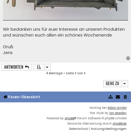
Wir bedanken uns für euer Interesse an unseren Produkten
und wünschen euch allen ein schönes Wochenende.
Gruß
Jens
Antworten
4 Beiträge • Seite
1
von
1
Gehe zu
Foren-Übersicht
Hosting bei
fidion GmbH
Flat Style by
Ian Bradley
Powered by
phpBB
® Forum Software © phpBB Limited
Deutsche Übersetzung durch
phpBB.de
Datenschutz
|
Nutzungsbedingungen