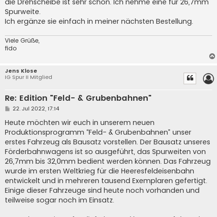
die Drehscheibe ist sehr schön. Ich nehme eine für 26,7mm
g
Spurweite.
Ich ergänze sie einfach in meiner nächsten Bestellung.
Viele Grüße,
fido
Jens Klose
IG Spur II Mitglied
Re: Edition "Feld- & Grubenbahnen"
B
22. Jul 2022, 17:14
e
i
Heute möchten wir euch in unserem neuen
t
Produktionsprogramm “Feld- & Grubenbahnen” unser
r
a
erstes Fahrzeug als Bausatz vorstellen. Der Bausatz unseres
g
Förderbahnwagens ist so ausgeführt, das Spurweiten von
26,7mm bis 32,0mm bedient werden können. Das Fahrzeug
wurde im ersten Weltkrieg für die Heeresfeldeisenbahn
entwickelt und in mehreren tausend Exemplaren gefertigt.
Einige dieser Fahrzeuge sind heute noch vorhanden und
teilweise sogar noch im Einsatz.