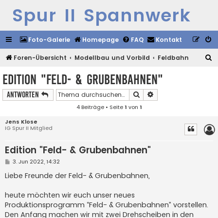
Spur II Spannwerk
Foto-Galerie
Homepage
FAQ
Kontakt
S
Foren-Übersicht
Modellbau und Vorbild
Feldbahn
u
Edition "Feld- & Grubenbahnen"
c
Suche
Erweiterte Suche
Antworten
h
4 Beiträge • Seite
1
von
1
e
Jens Klose
IG Spur II Mitglied
Edition "Feld- & Grubenbahnen"
B
3. Jun 2022, 14:32
e
i
Liebe Freunde der Feld- & Grubenbahnen,
t
r
a
heute möchten wir euch unser neues
g
Produktionsprogramm “Feld- & Grubenbahnen” vorstellen.
Den Anfang machen wir mit zwei Drehscheiben in den