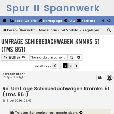
Spur II Spannwerk
Foto-Galerie
Homepage
FAQ
Kontakt
S
Foren-Übersicht
Modellbau und Vorbild
Regelspur
u
Umfrage Schiebedachwagen Kmmks 51
c
(Tms 851)
h
e
Suche
Erweiterte Suche
Antworten
32 Beiträge
1
2
3
Vorherige
Nächste
Karsten Stöhr
IG Spur II Mitglied
Re: Umfrage Schiebedachwagen Kmmks 51
(Tms 851)
B
3. Jul 2026, 09:45
e
i
t
Torsten Schoening
hat geschrieben:
r