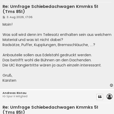
Re: Umfrage Schiebedachwagen Kmmks 51
(Tms 851)
B
3. Aug 2026, 17:06
e
i
Moin!
t
r
a
Was soll wird denn im Teilesatz enthalten sein aus welchem
g
Material und was ist nicht dabei?
Radsätze, Puffer, Kupplungen, Bremsschläuche, ....?
Anbauteile sollen aus Edelstahl gedruckt werden.
Das betrifft wohl die Bühnen an den Dachenden.
Die UIC Rangiertritte wären ja auch einzeln interessant.
Gruß,
Karsten
Andreas Ristau
IG Spur II Mitglied
Re: Umfrage Schiebedachwagen Kmmks 51
(Tms 851)