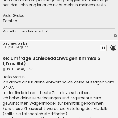
her, das Fahrzeug ist auch nicht mehr in meinem Besitz.
Viele Grüße
Torsten
Modellbau aus Leidenschaft
Georges Geiben
IG Spur II Mitglied
Re: Umfrage Schiebedachwagen Kmmks 51
(Tms 851)
B
10. Jul 2026, 18:30
e
i
Hallo Martin,
t
ich danke dir für deine Antwort sowie deine Aussagen vom
r
a
04.07.
g
Leider finde ich erst heute Zeit dir zu schreiben.
Ich habe deine Ueberlegungen und Argumente zum
gewünschten Wagenmodell zur Kenntnis genommen.
So wie es z.Zt. aussieht, würde die Erstellung des Modells
(sollte sie tatsächlich stattfinden)