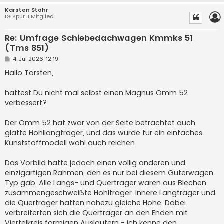
Karsten Stöhr
IG Spur II Mitglied
Re: Umfrage Schiebedachwagen Kmmks 51
(Tms 851)
B
4. Jul 2026, 12:19
e
i
Hallo Torsten,
t
r
a
hattest Du nicht mal selbst einen Magnus Omm 52
g
verbessert?
Der Omm 52 hat zwar von der Seite betrachtet auch
glatte Hohllangträger, und das würde für ein einfaches
Kunststoffmodell wohl auch reichen.
Das Vorbild hatte jedoch einen völlig anderen und
einzigartigen Rahmen, den es nur bei diesem Güterwagen
Typ gab. Alle Längs- und Querträger waren aus Blechen
zusammengeschweißte Hohlträger. Innere Langträger und
die Querträger hatten nahezu gleiche Höhe. Dabei
verbreiterten sich die Querträger an den Enden mit
Viertelkreis förmigen Ausläufern - ich kenne den