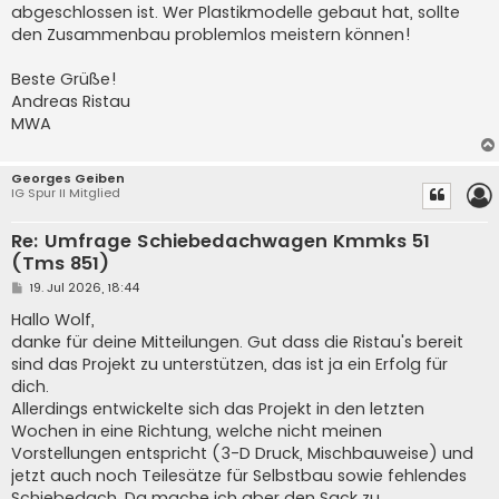
abgeschlossen ist. Wer Plastikmodelle gebaut hat, sollte
den Zusammenbau problemlos meistern können!
Beste Grüße!
Andreas Ristau
MWA
Georges Geiben
IG Spur II Mitglied
Re: Umfrage Schiebedachwagen Kmmks 51
(Tms 851)
B
19. Jul 2026, 18:44
e
i
Hallo Wolf,
t
danke für deine Mitteilungen. Gut dass die Ristau's bereit
r
a
sind das Projekt zu unterstützen, das ist ja ein Erfolg für
g
dich.
Allerdings entwickelte sich das Projekt in den letzten
Wochen in eine Richtung, welche nicht meinen
Vorstellungen entspricht (3-D Druck, Mischbauweise) und
jetzt auch noch Teilesätze für Selbstbau sowie fehlendes
Schiebedach. Da mache ich aber den Sack zu.