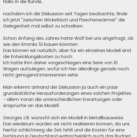
i
Hallo in die Runde,
t
r
a
nachdem ich die Diskussion seit Tagen beobachte, finde
g
ich jetzt "zwischen Wickeltisch und Flaschenwärmer" die
Gelegenheit mal selbst zu schreiben.
Schon Anfang des Jahres hatte Wolf bei uns angefragt, ob
wie den Kmmks 51 bauen könnten.
Das können wir natürlich, aber für ein einzelnes Modell sind
die Entwicklungskosten zu hoch.
Ich hatte ihm daher vorgeschlagen eine Serie von 10
Wagen aufzulegen, wofür ich hier allerdings gerade noch
nicht genügend Interssenten sehe.
Man erkennt anhand der Diskussion ja auch ein paar
grundsätzliche Herausforderungen eines solchen Projektes
- allem Voran die unterschiedlichen Erwartungen oder
Ansprüche an das Modell.
Georges z.B. wünscht sich ein Modell in Metallbauweise.
Das wiederum würden wir nicht realisieren können, da uns
hierfür schlichtweg die Zeit fehlt und die Kosten für eine
Fertigung in Deutschland wahrscheinlich auch das Budget