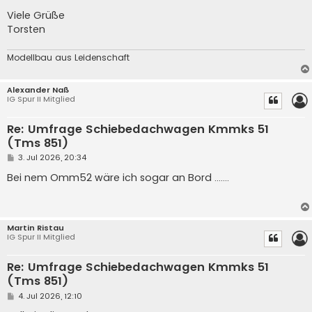
Viele Grüße
Torsten
Modellbau aus Leidenschaft
Alexander Naß
IG Spur II Mitglied
Re: Umfrage Schiebedachwagen Kmmks 51
(Tms 851)
B
3. Jul 2026, 20:34
e
i
Bei nem Omm52 wäre ich sogar an Bord .......
t
r
a
g
Martin Ristau
IG Spur II Mitglied
Re: Umfrage Schiebedachwagen Kmmks 51
(Tms 851)
B
4. Jul 2026, 12:10
e