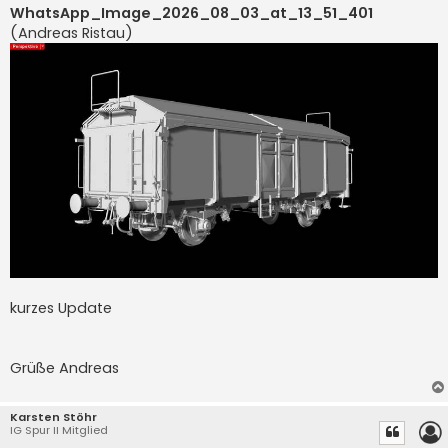
i
WhatsApp_Image_2026_08_03_at_13_51_401
t
(Andreas Ristau)
r
a
g
kurzes Update
Grüße Andreas
Karsten Stöhr
IG Spur II Mitglied