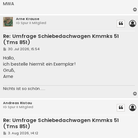
MWA
Arne Krause
IG Spur II Mitglied
Re: Umfrage Schiebedachwagen Kmmks 51
(Tms 851)
B
30. Jul 2026, 15:54
e
i
Hallo,
t
ich bestelle hiermit ein Exemplar!
r
a
Gruß,
g
Arne
Nichts ist so schön......
Andreas Ristau
IG Spur II Mitglied
Re: Umfrage Schiebedachwagen Kmmks 51
(Tms 851)
B
3. Aug 2026, 14:12
e