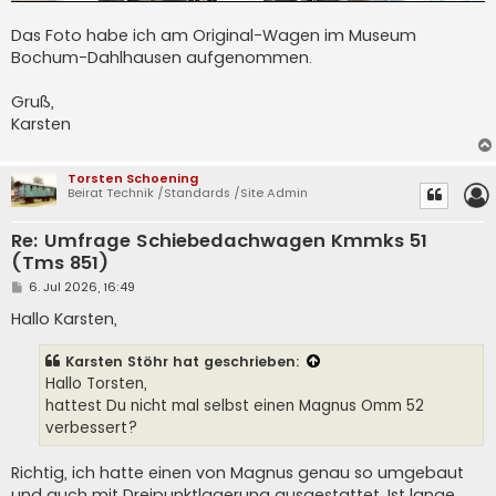
Das Foto habe ich am Original-Wagen im Museum
Bochum-Dahlhausen aufgenommen.
Gruß,
Karsten
Torsten Schoening
Beirat Technik /Standards /Site Admin
Re: Umfrage Schiebedachwagen Kmmks 51
(Tms 851)
B
6. Jul 2026, 16:49
e
i
Hallo Karsten,
t
r
a
Karsten Stöhr
hat geschrieben:
g
Hallo Torsten,
hattest Du nicht mal selbst einen Magnus Omm 52
verbessert?
Richtig, ich hatte einen von Magnus genau so umgebaut
und auch mit Dreipunktlagerung ausgestattet. Ist lange