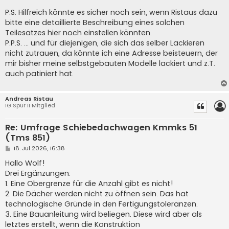
P.S. Hilfreich könnte es sicher noch sein, wenn Ristaus dazu
bitte eine detaillierte Beschreibung eines solchen
Teilesatzes hier noch einstellen könnten.
P.P.S. ... und für diejenigen, die sich das selber Lackieren
nicht zutrauen, da könnte ich eine Adresse beisteuern, der
mir bisher meine selbstgebauten Modelle lackiert und z.T.
auch patiniert hat.
Andreas Ristau
IG Spur II Mitglied
Re: Umfrage Schiebedachwagen Kmmks 51
(Tms 851)
B
18. Jul 2026, 16:38
e
i
Hallo Wolf!
t
Drei Ergänzungen:
r
a
1. Eine Obergrenze für die Anzahl gibt es nicht!
g
2. Die Dächer werden nicht zu öffnen sein. Das hat
technologische Gründe in den Fertigungstoleranzen.
3. Eine Bauanleitung wird beliegen. Diese wird aber als
letztes erstellt, wenn die Konstruktion