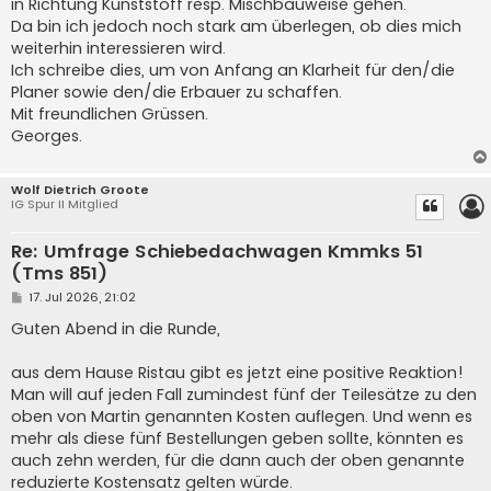
in Richtung Kunststoff resp. Mischbauweise gehen.
Da bin ich jedoch noch stark am überlegen, ob dies mich
weiterhin interessieren wird.
Ich schreibe dies, um von Anfang an Klarheit für den/die
Planer sowie den/die Erbauer zu schaffen.
Mit freundlichen Grüssen.
Georges.
Wolf Dietrich Groote
IG Spur II Mitglied
Re: Umfrage Schiebedachwagen Kmmks 51
(Tms 851)
B
17. Jul 2026, 21:02
e
i
Guten Abend in die Runde,
t
r
a
aus dem Hause Ristau gibt es jetzt eine positive Reaktion!
g
Man will auf jeden Fall zumindest fünf der Teilesätze zu den
oben von Martin genannten Kosten auflegen. Und wenn es
mehr als diese fünf Bestellungen geben sollte, könnten es
auch zehn werden, für die dann auch der oben genannte
reduzierte Kostensatz gelten würde.