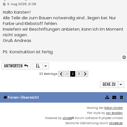
B
5. Aug 2026, 21:26
e
i
Hallo Karsten!
t
Alle Teile die zum Bauen notwendig sind , liegen bei. Nur
r
a
Farbe und Klebstoff fehlen.
g
Inwiefern wir Beschriftungen anbieten, kann ich im Moment
nicht sagen.
Gruß Andreas
PS: Konstruktion ist fertig.
Antworten
32 Beiträge
1
2
3
Vorherige
Nächste
Gehe zu
Foren-Übersicht
Hosting bei
fidion GmbH
Flat Style by
Ian Bradley
Powered by
phpBB
® Forum Software © phpBB Limited
Deutsche Übersetzung durch
phpBB.de