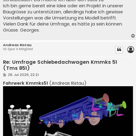
Ich bin gerne bereit eine Idee oder ein Projekt in unserer
Baugrösse zu unterstützen, allerdings habe ich gewisse
Vorstellungen was die Umsetzung ins Modell betrifft.
Vielen Dank für deine Umfrage, es hätte ja sein können.
Grüsse. Georges.
Andreas Ristau
IG Spur II Mitglied
Re: Umfrage Schiebedachwagen Kmmks 51
(Tms 851)
B
28. Jul 2026, 22:21
e
i
Fahrwerk Kmmks51
(Andreas Ristau)
t
r
a
g