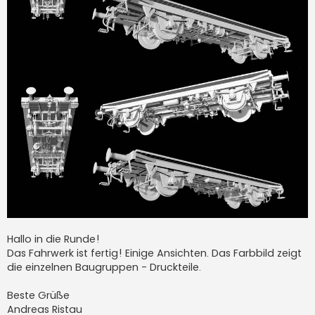
Hallo in die Runde!
Das Fahrwerk ist fertig! Einige Ansichten. Das Farbbild zeigt
die einzelnen Baugruppen - Druckteile.
Beste Grüße
Andreas Ristau