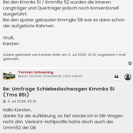
Bei den Kmmks 51 / Kmmfks 52 wurden die inneren
Langträger und Querträger jedoch noch konventionell
ausgeführt.
Bei den später gebauten Kmmgks 58 war es dann schon
der aufgelöste Rahmen.
Gruß,
Karsten
Zuletzt geändert von
Karsten Stöhr
am 3. Jul 2026, 10:10, insgesamt 1-mal
geändert.
Torsten Schoening
Beirat Technik /Standards /Site Admin
Re: Umfrage Schiebedachwagen Kmmks 51
(Tms 851)
B
3. Jul 2026, 20:19
e
i
Hallo Karsten,
t
danke für die Aufklärung, so tief stecke ich in DB-Wagen
r
a
nicht drin. Vierkant-Hohlprofile hatte doch auch der
g
Omm52 der DB.