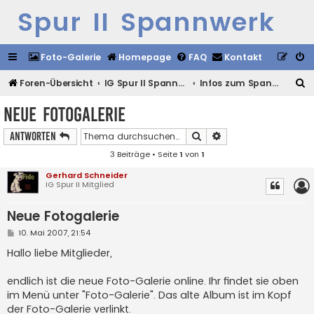
Spur II Spannwerk
Foto-Galerie
Homepage
FAQ
Kontakt
S
Foren-Übersicht
IG Spur II Spannwerk
Infos zum Spannwerk und zur IG Spur II
u
Neue Fotogalerie
c
Suche
Erweiterte Suche
Antworten
h
3 Beiträge • Seite
1
von
1
e
Gerhard Schneider
IG Spur II Mitglied
Neue Fotogalerie
B
10. Mai 2007, 21:54
e
i
Hallo liebe Mitglieder,
t
r
a
endlich ist die neue Foto-Galerie online. Ihr findet sie oben
g
im Menü unter "Foto-Galerie". Das alte Album ist im Kopf
der Foto-Galerie verlinkt.