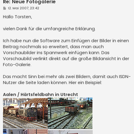
Re: Neue Fotogalerie
B
12. Mai 2007, 23:42
e
i
Hallo Torsten,
t
r
a
vielen Dank für die umfangreiche Erklärung.
g
Ich habe nun die Software zum Einfügen der Bilder in einen
Beitrag nochmals so erweitert, dass man auch
Vorschaubilder ins Spannwerk einfügen kann. Das
Vorschaubild verlinkt direkt auf die große Bildansicht in der
Foto-Galerie.
Das macht Sinn bei mehr als zwei Bildern, damit auch ISDN-
Nutzer die Seite laden können. Hier ein Beispiel:
Aalen / Härtsfeldbahn in Utrecht