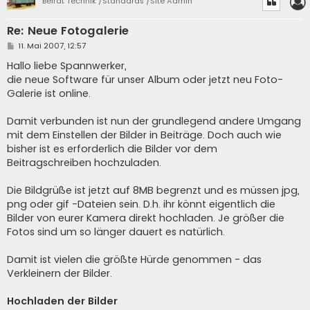
Beirat Technik /Standards /Site Admin
Re: Neue Fotogalerie
B
11. Mai 2007, 12:57
e
i
Hallo liebe Spannwerker,
t
die neue Software für unser Album oder jetzt neu Foto-
r
a
Galerie ist online.
g
Damit verbunden ist nun der grundlegend andere Umgang
mit dem Einstellen der Bilder in Beiträge. Doch auch wie
bisher ist es erforderlich die Bilder vor dem
Beitragschreiben hochzuladen.
Die Bildgrüße ist jetzt auf 8MB begrenzt und es müssen jpg,
png oder gif -Dateien sein. D.h. ihr könnt eigentlich die
Bilder von eurer Kamera direkt hochladen. Je größer die
Fotos sind um so länger dauert es natürlich.
Damit ist vielen die größte Hürde genommen - das
Verkleinern der Bilder.
Hochladen der Bilder