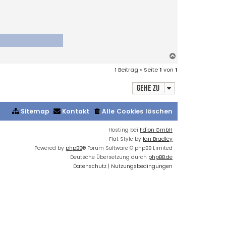
N
a
1 Beitrag • Seite
1
von
1
c
h
Gehe zu
o
b
e
Sitemap
Kontakt
Alle Cookies löschen
n
Hosting bei
fidion GmbH
Flat Style by
Ian Bradley
Powered by
phpBB
® Forum Software © phpBB Limited
Deutsche Übersetzung durch
phpBB.de
Datenschutz
|
Nutzungsbedingungen