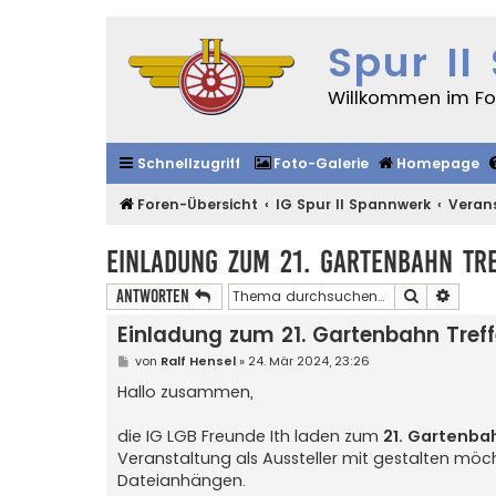
Spur II
Willkommen im For
Schnellzugriff
Foto-Galerie
Homepage
Foren-Übersicht
IG Spur II Spannwerk
Veran
Einladung zum 21. Gartenbahn Tr
Suche
Erweit
Antworten
Einladung zum 21. Gartenbahn Tref
B
von
Ralf Hensel
»
24. Mär 2024, 23:26
e
i
Hallo zusammen,
t
r
a
die IG LGB Freunde Ith laden zum
21. Gartenba
g
Veranstaltung als Aussteller mit gestalten mö
Dateianhängen.