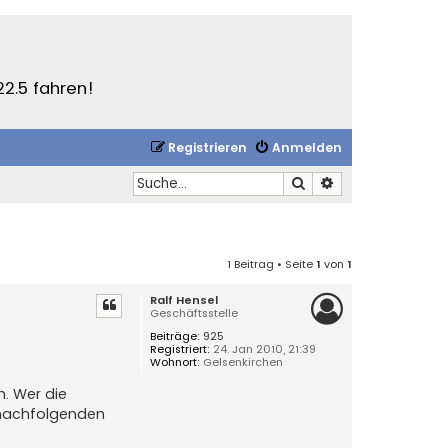
22.5 fahren!
Registrieren
Anmelden
Suche
Erweiterte Suche
1 Beitrag • Seite
1
von
1
Ralf Hensel
Geschäftsstelle
Beiträge:
925
Registriert:
24. Jan 2010, 21:39
Wohnort:
Gelsenkirchen
n. Wer die
 nachfolgenden