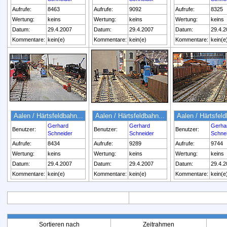
Aufrufe:
8463
Aufrufe:
9092
Aufrufe:
8325
Wertung:
keins
Wertung:
keins
Wertung:
keins
Datum:
29.4.2007
Datum:
29.4.2007
Datum:
29.4.2
Kommentare:
kein(e)
Kommentare:
kein(e)
Kommentare:
kein(e
Aalen / Härtsfeldbahn...
Aalen / Härtsfeldbahn...
Aalen / Härtsfeld
Gerhard
Gerhard
Gerha
Benutzer:
Benutzer:
Benutzer:
Schneider
Schneider
Schne
Aufrufe:
8434
Aufrufe:
9289
Aufrufe:
9744
Wertung:
keins
Wertung:
keins
Wertung:
keins
Datum:
29.4.2007
Datum:
29.4.2007
Datum:
29.4.2
Kommentare:
kein(e)
Kommentare:
kein(e)
Kommentare:
kein(e
Sortieren nach
Zeitrahmen