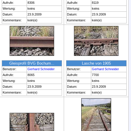
Aufrufe:
8306
Aufrufe:
8119
Wertung:
keins
Wertung:
keins
Datum:
23.9.2009
Datum:
23.9.2009
Kommentare:
kein(e)
Kommentare:
kein(e)
Gleisprofil BVG Bochum...
Lasche von 1905
Benutzer:
Gerhard Schneider
Benutzer:
Gerhard Schneider
Aufrufe:
8065
Aufrufe:
7700
Wertung:
keins
Wertung:
keins
Datum:
23.9.2009
Datum:
23.9.2009
Kommentare:
kein(e)
Kommentare:
kein(e)