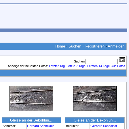
Home
·
Suchen
·
Registrieren
·
Anmelden
Suchen
Anzeige der neuesten Fotos:
Letzter Tag
Letzte 7 Tage
Letzten 14 Tage
Alle Fotos
Gleise an der Bekohlun...
Gleise an der Bekohlun...
Benutzer:
Gerhard Schneider
Benutzer:
Gerhard Schneider