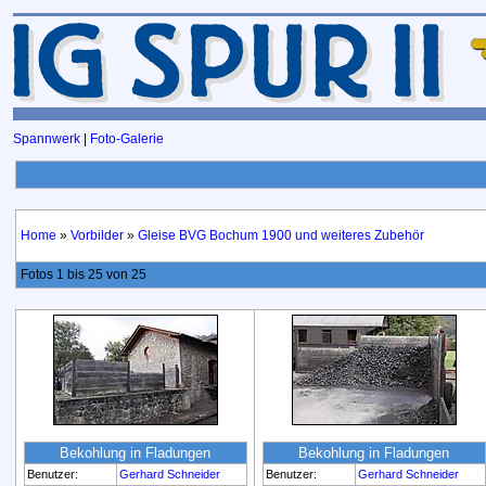
Spannwerk
|
Foto-Galerie
Home
»
Vorbilder
»
Gleise BVG Bochum 1900 und weiteres Zubehör
Fotos 1 bis 25 von 25
Bekohlung in Fladungen
Bekohlung in Fladungen
Benutzer:
Gerhard Schneider
Benutzer:
Gerhard Schneider