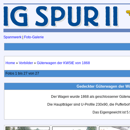
Spannwerk
|
Foto-Galerie
Home
»
Vorbilder
»
Güterwagen der KWStE von 1868
Fotos 1 bis 27 von 27
Gedeckter Güterwagen der W
Der Wagen wurde 1868 als geschlossener Güterwag
Die Hauptträger sind U-Profile 230x90, die Pufferb
Das Eigengewicht ist 5