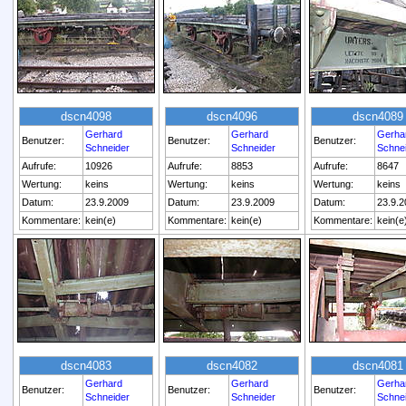
dscn4098
dscn4096
dscn4089
Gerhard
Gerhard
Gerha
Benutzer:
Benutzer:
Benutzer:
Schneider
Schneider
Schne
Aufrufe:
10926
Aufrufe:
8853
Aufrufe:
8647
Wertung:
keins
Wertung:
keins
Wertung:
keins
Datum:
23.9.2009
Datum:
23.9.2009
Datum:
23.9.2
Kommentare:
kein(e)
Kommentare:
kein(e)
Kommentare:
kein(e
dscn4083
dscn4082
dscn4081
Gerhard
Gerhard
Gerha
Benutzer:
Benutzer:
Benutzer:
Schneider
Schneider
Schne