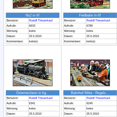
Ns2 in IIf
Feldbahn in IIf
Benutzer:
Rudolf Theuerkauf
Benutzer:
Rudolf Theuerkauf
Aufrufe:
6633
Aufrufe:
6780
Wertung:
keins
Wertung:
keins
Datum:
25.5.2010
Datum:
25.5.2010
Kommentare:
kein(e)
Kommentare:
kein(e)
Österreicherin in Irg...
Bahnhof Mitte - Regels...
Benutzer:
Rudolf Theuerkauf
Benutzer:
Rudolf Theuerkauf
Aufrufe:
6341
Aufrufe:
6245
Wertung:
keins
Wertung:
keins
Datum:
25.5.2010
Datum:
25.5.2010