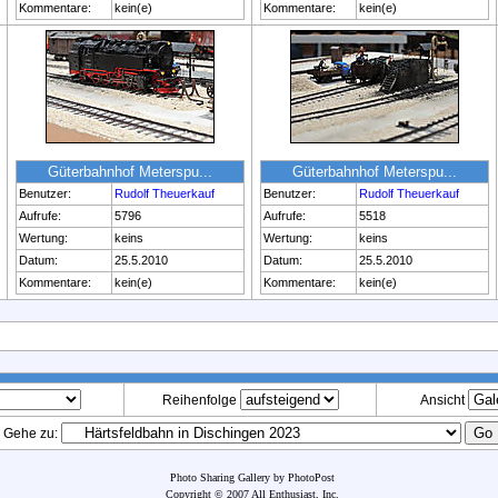
Kommentare:
kein(e)
Kommentare:
kein(e)
Güterbahnhof Meterspu...
Güterbahnhof Meterspu...
Benutzer:
Rudolf Theuerkauf
Benutzer:
Rudolf Theuerkauf
Aufrufe:
5796
Aufrufe:
5518
Wertung:
keins
Wertung:
keins
Datum:
25.5.2010
Datum:
25.5.2010
Kommentare:
kein(e)
Kommentare:
kein(e)
Reihenfolge
Ansicht
Gehe zu:
Photo Sharing Gallery by PhotoPost
Copyright © 2007 All Enthusiast, Inc.