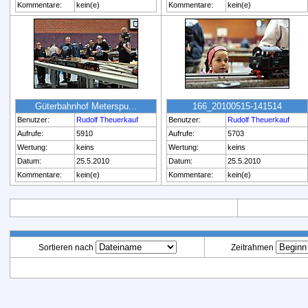
Kommentare:
kein(e)
Kommentare:
kein(e)
Güterbahnhof Meterspu...
166_20100515-141514
Benutzer:
Rudolf Theuerkauf
Benutzer:
Rudolf Theuerkauf
Aufrufe:
5910
Aufrufe:
5703
Wertung:
keins
Wertung:
keins
Datum:
25.5.2010
Datum:
25.5.2010
Kommentare:
kein(e)
Kommentare:
kein(e)
Sortieren nach
Zeitrahmen