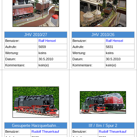
JHV 2010/27
JHV 2010/26
Benutzer:
Ralf Hensel
Benutzer:
Ralf Hensel
Aufrufe:
5659
Aufrufe:
5831
Wertung:
keins
Wertung:
keins
Datum:
30.5.2010
Datum:
30.5.2010
Kommentare:
kein(e)
Kommentare:
kein(e)
Gesuperte Harzquerbahn...
IIf / IIm / Spur 2
Benutzer:
Rudolf Theuerkauf
Benutzer:
Rudolf Theuerkauf