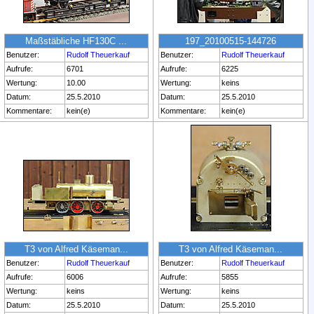
Maßstäbliche HF130C ...
197_20100515-144726
Benutzer:
Rudolf Theuerkauf
Benutzer:
Rudolf Theuerkauf
Aufrufe:
6701
Aufrufe:
6225
Wertung:
10.00
Wertung:
keins
Datum:
25.5.2010
Datum:
25.5.2010
Kommentare:
kein(e)
Kommentare:
kein(e)
T3 von Alfred Käseman...
T3 von Alfred Käseman...
Benutzer:
Rudolf Theuerkauf
Benutzer:
Rudolf Theuerkauf
Aufrufe:
6006
Aufrufe:
5855
Wertung:
keins
Wertung:
keins
Datum:
25.5.2010
Datum:
25.5.2010