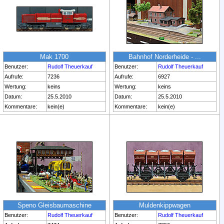
Mak 1700
Bahnhof Norderheide - ...
Benutzer:
Rudolf Theuerkauf
Benutzer:
Rudolf Theuerkauf
Aufrufe:
7236
Aufrufe:
6927
Wertung:
keins
Wertung:
keins
Datum:
25.5.2010
Datum:
25.5.2010
Kommentare:
kein(e)
Kommentare:
kein(e)
Speno Gleisbaumaschine
Muldenkippwagen
Benutzer:
Rudolf Theuerkauf
Benutzer:
Rudolf Theuerkauf