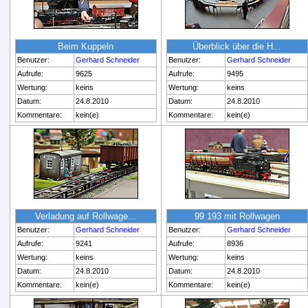
Beim Kuppeln
Überblick über die H...
Benutzer:
Gerhard Schneider
Benutzer:
Gerhard Schneider
Aufrufe:
9625
Aufrufe:
9495
Wertung:
keins
Wertung:
keins
Datum:
24.8.2010
Datum:
24.8.2010
Kommentare:
kein(e)
Kommentare:
kein(e)
Verladung auf Rollwage...
99 193 mit Rollwagen
Benutzer:
Gerhard Schneider
Benutzer:
Gerhard Schneider
Aufrufe:
9241
Aufrufe:
8936
Wertung:
keins
Wertung:
keins
Datum:
24.8.2010
Datum:
24.8.2010
Kommentare:
kein(e)
Kommentare:
kein(e)