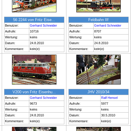
56 2244 von Fritz Eise...
Feldbahn IIf
Benutzer:
Gerhard Schneider
Benutzer:
Gerhard Schneider
Aufrufe:
10716
Aufrufe:
8707
Wertung:
keins
Wertung:
keins
Datum:
24.8.2010
Datum:
24.8.2010
Kommentare:
kein(e)
Kommentare:
kein(e)
V200 von Fritz Eisenhu...
JHV 2010/34
Benutzer:
Gerhard Schneider
Benutzer:
Ralf Hensel
Aufrufe:
9673
Aufrufe:
5977
Wertung:
keins
Wertung:
keins
Datum:
24.8.2010
Datum:
30.5.2010
Kommentare:
kein(e)
Kommentare:
kein(e)