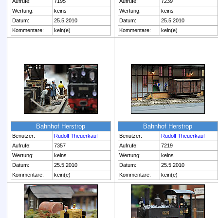
Aufrufe:
7195
Aufrufe:
7239
Wertung:
keins
Wertung:
keins
Datum:
25.5.2010
Datum:
25.5.2010
Kommentare:
kein(e)
Kommentare:
kein(e)
Bahnhof Herstrop
Bahnhof Herstrop
Benutzer:
Rudolf Theuerkauf
Benutzer:
Rudolf Theuerkauf
Aufrufe:
7357
Aufrufe:
7219
Wertung:
keins
Wertung:
keins
Datum:
25.5.2010
Datum:
25.5.2010
Kommentare:
kein(e)
Kommentare:
kein(e)