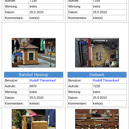
Aufrufe:
7138
Aufrufe:
7159
Wertung:
keins
Wertung:
keins
Datum:
25.5.2010
Datum:
25.5.2010
Kommentare:
kein(e)
Kommentare:
kein(e)
Bahnhof Herstrop
Stellwerk
Benutzer:
Rudolf Theuerkauf
Benutzer:
Rudolf Theuerkauf
Aufrufe:
6975
Aufrufe:
7228
Wertung:
keins
Wertung:
keins
Datum:
25.5.2010
Datum:
25.5.2010
Kommentare:
kein(e)
Kommentare:
kein(e)