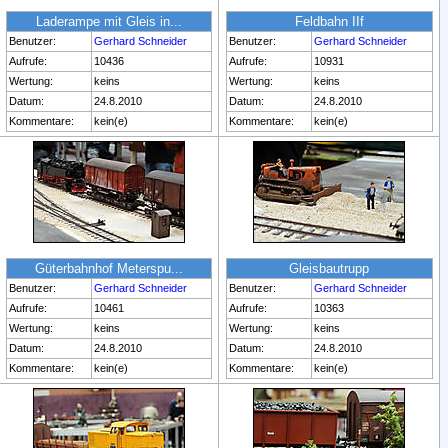
Laderampe mit Gleis in...
Feldbahn IIf
Benutzer:
Gerhard Schneider
Benutzer:
Gerhard Schneider
Aufrufe:
10436
Aufrufe:
10931
Wertung:
keins
Wertung:
keins
Datum:
24.8.2010
Datum:
24.8.2010
Kommentare:
kein(e)
Kommentare:
kein(e)
Güterbahnhof Meterspu...
Gleisbautrupp
Benutzer:
Gerhard Schneider
Benutzer:
Gerhard Schneider
Aufrufe:
10461
Aufrufe:
10363
Wertung:
keins
Wertung:
keins
Datum:
24.8.2010
Datum:
24.8.2010
Kommentare:
kein(e)
Kommentare:
kein(e)