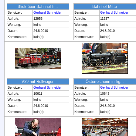
Blick über Bahnhof Ir...
Bahnhof Mitte
Benutzer:
Gerhard Schneider
Benutzer:
Gerhard Schneider
Aufrufe:
12953
Aufrufe:
11237
Wertung:
keins
Wertung:
keins
Datum:
24.8.2010
Datum:
24.8.2010
Kommentare:
kein(e)
Kommentare:
kein(e)
V29 mit Rollwagen
Österreicherin in Irg...
Benutzer:
Gerhard Schneider
Benutzer:
Gerhard Schneider
Aufrufe:
10611
Aufrufe:
10843
Wertung:
keins
Wertung:
keins
Datum:
24.8.2010
Datum:
24.8.2010
Kommentare:
kein(e)
Kommentare:
kein(e)