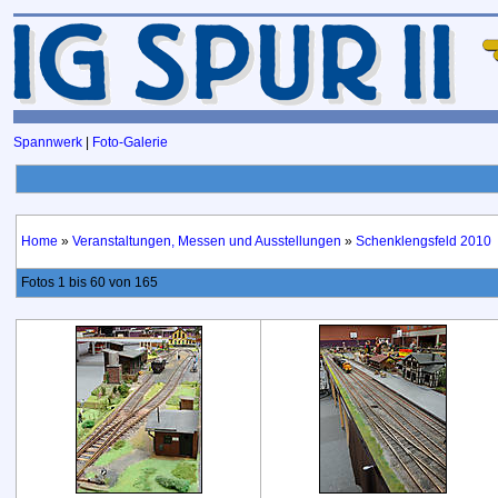
Spannwerk
|
Foto-Galerie
Home
»
Veranstaltungen, Messen und Ausstellungen
»
Schenklengsfeld 2010
Fotos 1 bis 60 von 165