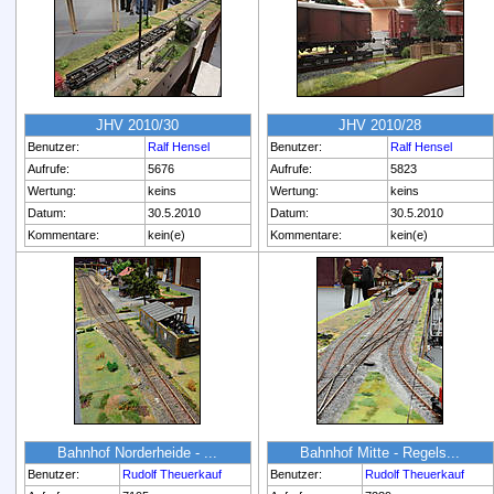
JHV 2010/30
JHV 2010/28
Benutzer:
Ralf Hensel
Benutzer:
Ralf Hensel
Aufrufe:
5676
Aufrufe:
5823
Wertung:
keins
Wertung:
keins
Datum:
30.5.2010
Datum:
30.5.2010
Kommentare:
kein(e)
Kommentare:
kein(e)
Bahnhof Norderheide - ...
Bahnhof Mitte - Regels...
Benutzer:
Rudolf Theuerkauf
Benutzer:
Rudolf Theuerkauf