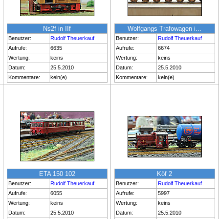
Ns2f in IIf
Wolfgangs Trafowagen i...
Benutzer:
Rudolf Theuerkauf
Benutzer:
Rudolf Theuerkauf
Aufrufe:
6635
Aufrufe:
6674
Wertung:
keins
Wertung:
keins
Datum:
25.5.2010
Datum:
25.5.2010
Kommentare:
kein(e)
Kommentare:
kein(e)
ETA 150 102
Köf 2
Benutzer:
Rudolf Theuerkauf
Benutzer:
Rudolf Theuerkauf
Aufrufe:
6055
Aufrufe:
5997
Wertung:
keins
Wertung:
keins
Datum:
25.5.2010
Datum:
25.5.2010