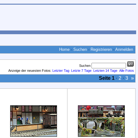
Home
·
Suchen
·
Registrieren
·
Anmelden
Suchen
Anzeige der neuesten Fotos:
Letzter Tag
Letzte 7 Tage
Letzten 14 Tage
Alle Fotos
»
Seite
1
·
2
·
3