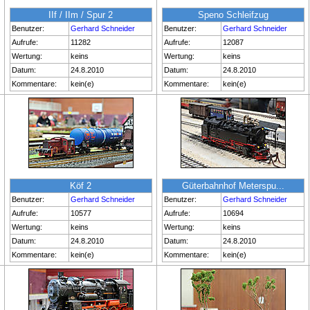
IIf / IIm / Spur 2
Speno Schleifzug
Benutzer:
Gerhard Schneider
Benutzer:
Gerhard Schneider
Aufrufe:
11282
Aufrufe:
12087
Wertung:
keins
Wertung:
keins
Datum:
24.8.2010
Datum:
24.8.2010
Kommentare:
kein(e)
Kommentare:
kein(e)
Köf 2
Güterbahnhof Meterspu...
Benutzer:
Gerhard Schneider
Benutzer:
Gerhard Schneider
Aufrufe:
10577
Aufrufe:
10694
Wertung:
keins
Wertung:
keins
Datum:
24.8.2010
Datum:
24.8.2010
Kommentare:
kein(e)
Kommentare:
kein(e)