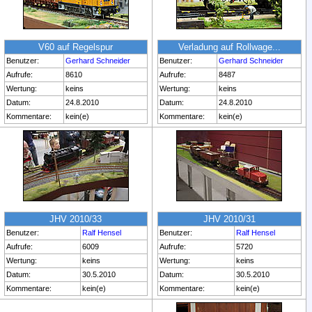
V60 auf Regelspur
Verladung auf Rollwage...
Benutzer:
Gerhard Schneider
Benutzer:
Gerhard Schneider
Aufrufe:
8610
Aufrufe:
8487
Wertung:
keins
Wertung:
keins
Datum:
24.8.2010
Datum:
24.8.2010
Kommentare:
kein(e)
Kommentare:
kein(e)
JHV 2010/33
JHV 2010/31
Benutzer:
Ralf Hensel
Benutzer:
Ralf Hensel
Aufrufe:
6009
Aufrufe:
5720
Wertung:
keins
Wertung:
keins
Datum:
30.5.2010
Datum:
30.5.2010
Kommentare:
kein(e)
Kommentare:
kein(e)