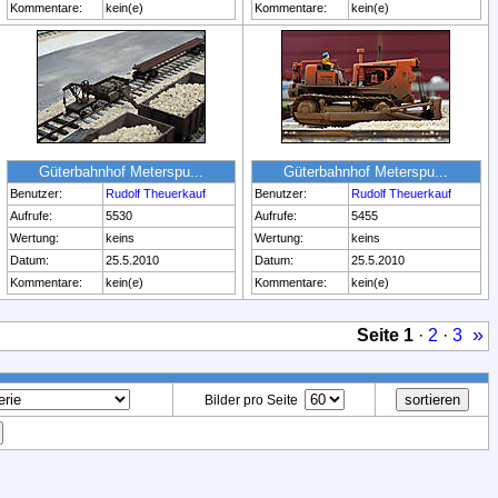
Kommentare:
kein(e)
Kommentare:
kein(e)
Güterbahnhof Meterspu...
Güterbahnhof Meterspu...
Benutzer:
Rudolf Theuerkauf
Benutzer:
Rudolf Theuerkauf
Aufrufe:
5530
Aufrufe:
5455
Wertung:
keins
Wertung:
keins
Datum:
25.5.2010
Datum:
25.5.2010
Kommentare:
kein(e)
Kommentare:
kein(e)
»
Seite
1
·
2
·
3
Bilder pro Seite