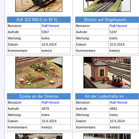
Köf 323 680-9 im Bf N...
Brücke auf Regelspurm...
Benutzer:
Ralf Hensel
Benutzer:
Ralf Hensel
Aufrufe:
5307
Aufrufe:
5197
Wertung:
keins
Wertung:
keins
Datum:
10.6.2014
Datum:
10.6.2014
Kommentare:
kein(e)
Kommentare:
kein(e)
Szene an der Strecke
An der Ladestraße im ...
Benutzer:
Ralf Hensel
Benutzer:
Ralf Hensel
Aufrufe:
4979
Aufrufe:
4881
Wertung:
keins
Wertung:
keins
Datum:
10.6.2014
Datum:
10.6.2014
Kommentare:
kein(e)
Kommentare:
kein(e)