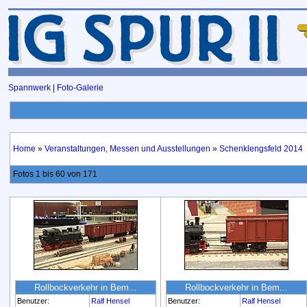
Spannwerk
|
Foto-Galerie
Home
»
Veranstaltungen, Messen und Ausstellungen
»
Schenklengsfeld 2014
Fotos 1 bis 60 von 171
Rollbockverkehr in Bem...
Rollbockverkehr in Bem...
Benutzer:
Ralf Hensel
Benutzer:
Ralf Hensel