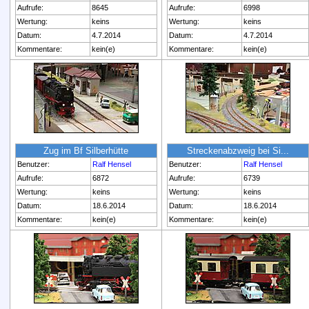
Aufrufe:
8645
Aufrufe:
6998
Wertung:
keins
Wertung:
keins
Datum:
4.7.2014
Datum:
4.7.2014
Kommentare:
kein(e)
Kommentare:
kein(e)
Zug im Bf Silberhütte
Streckenabzweig bei Si...
Benutzer:
Ralf Hensel
Benutzer:
Ralf Hensel
Aufrufe:
6872
Aufrufe:
6739
Wertung:
keins
Wertung:
keins
Datum:
18.6.2014
Datum:
18.6.2014
Kommentare:
kein(e)
Kommentare:
kein(e)