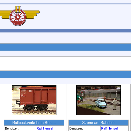
Rollbockverkehr in Bem...
Szene am Bahnhof
Benutzer:
Ralf Hensel
Benutzer:
Ralf Hensel