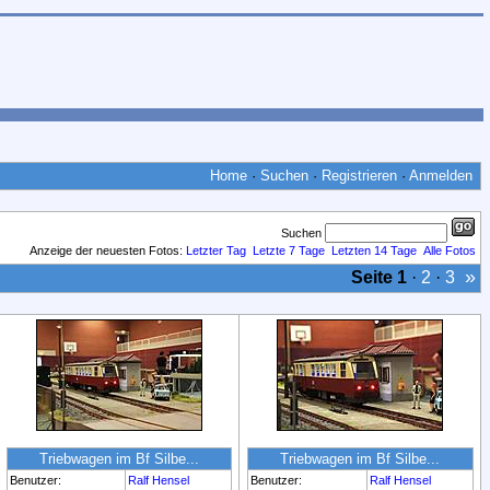
Home
·
Suchen
·
Registrieren
·
Anmelden
Suchen
Anzeige der neuesten Fotos:
Letzter Tag
Letzte 7 Tage
Letzten 14 Tage
Alle Fotos
»
Seite
1
·
2
·
3
Triebwagen im Bf Silbe...
Triebwagen im Bf Silbe...
Benutzer:
Ralf Hensel
Benutzer:
Ralf Hensel