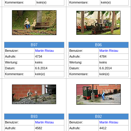
Kommentare:
kein(e)
Kommentare:
kein(e)
B97
B96
Benutzer:
Martin Ristau
Benutzer:
Martin Ristau
Aufrufe:
4734
Aufrufe:
4784
Wertung:
keins
Wertung:
keins
Datum:
6.6.2014
Datum:
6.6.2014
Kommentare:
kein(e)
Kommentare:
kein(e)
B93
B92
Benutzer:
Martin Ristau
Benutzer:
Martin Ristau
Aufrufe:
4582
Aufrufe:
4412