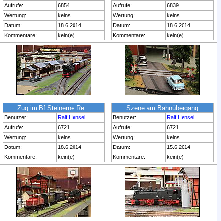
Aufrufe:
6854
Aufrufe:
6839
Wertung:
keins
Wertung:
keins
Datum:
18.6.2014
Datum:
18.6.2014
Kommentare:
kein(e)
Kommentare:
kein(e)
Zug im Bf Steinerne Re...
Szene am Bahnübergang
Benutzer:
Ralf Hensel
Benutzer:
Ralf Hensel
Aufrufe:
6721
Aufrufe:
6721
Wertung:
keins
Wertung:
keins
Datum:
18.6.2014
Datum:
15.6.2014
Kommentare:
kein(e)
Kommentare:
kein(e)