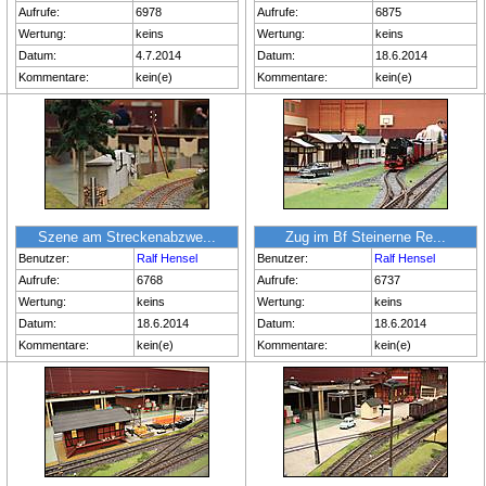
Aufrufe:
6978
Aufrufe:
6875
Wertung:
keins
Wertung:
keins
Datum:
4.7.2014
Datum:
18.6.2014
Kommentare:
kein(e)
Kommentare:
kein(e)
Szene am Streckenabzwe...
Zug im Bf Steinerne Re...
Benutzer:
Ralf Hensel
Benutzer:
Ralf Hensel
Aufrufe:
6768
Aufrufe:
6737
Wertung:
keins
Wertung:
keins
Datum:
18.6.2014
Datum:
18.6.2014
Kommentare:
kein(e)
Kommentare:
kein(e)