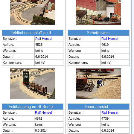
Feldbahnanschluß an d...
Schotterwerk
Benutzer:
Ralf Hensel
Benutzer:
Ralf Hensel
Aufrufe:
4525
Aufrufe:
4619
Wertung:
keins
Wertung:
keins
Datum:
6.6.2014
Datum:
6.6.2014
Kommentare:
kein(e)
Kommentare:
kein(e)
Feldbahnzug im Bf Bemb...
Einer arbeitet...
Benutzer:
Ralf Hensel
Benutzer:
Ralf Hensel
Aufrufe:
4872
Aufrufe:
4739
Wertung:
keins
Wertung:
keins
Datum:
6.6.2014
Datum:
6.6.2014