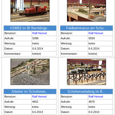
V29952 im Bf Bemblinge...
Feldbahntrasse am Scho...
Benutzer:
Ralf Hensel
Benutzer:
Ralf Hensel
Aufrufe:
5396
Aufrufe:
5559
Wertung:
keins
Wertung:
keins
Datum:
6.6.2014
Datum:
6.6.2014
Kommentare:
kein(e)
Kommentare:
kein(e)
Arbeiter im Schotterwe...
Schotterverladung im B...
Benutzer:
Ralf Hensel
Benutzer:
Ralf Hensel
Aufrufe:
4652
Aufrufe:
4876
Wertung:
keins
Wertung:
keins
Datum:
6.6.2014
Datum:
6.6.2014