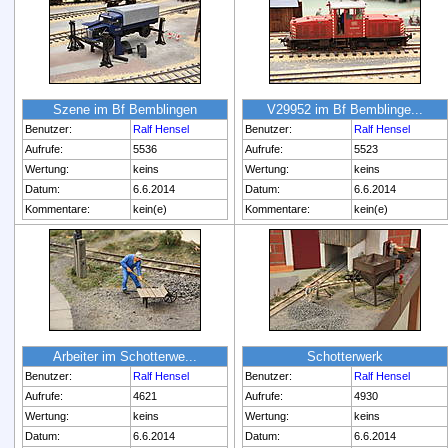
Szene im Bf Bemblingen
V29952 im Bf Bemblinge...
Benutzer:
Ralf Hensel
Benutzer:
Ralf Hensel
Aufrufe:
5536
Aufrufe:
5523
Wertung:
keins
Wertung:
keins
Datum:
6.6.2014
Datum:
6.6.2014
Kommentare:
kein(e)
Kommentare:
kein(e)
Arbeiter im Schotterwe...
Schotterwerk
Benutzer:
Ralf Hensel
Benutzer:
Ralf Hensel
Aufrufe:
4621
Aufrufe:
4930
Wertung:
keins
Wertung:
keins
Datum:
6.6.2014
Datum:
6.6.2014