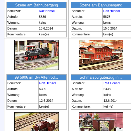
Szene am Bahnübergang
Szene am Bahnübergang
Benutzer:
Ralf Hensel
Benutzer:
Ralf Hensel
Aufrufe:
5836
Aufrufe:
5875
Wertung:
keins
Wertung:
keins
Datum:
15.6.2014
Datum:
15.6.2014
Kommentare:
kein(e)
Kommentare:
kein(e)
99 5906 im Bw Altenrod...
Schmalspurgüterzug in...
Benutzer:
Ralf Hensel
Benutzer:
Ralf Hensel
Aufrufe:
5399
Aufrufe:
5438
Wertung:
keins
Wertung:
keins
Datum:
12.6.2014
Datum:
12.6.2014
Kommentare:
kein(e)
Kommentare:
kein(e)