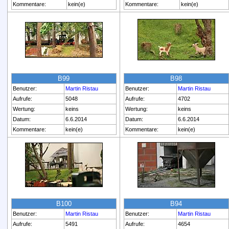
Kommentare:
kein(e)
Kommentare:
kein(e)
B99
B98
Benutzer:
Martin Ristau
Benutzer:
Martin Ristau
Aufrufe:
5048
Aufrufe:
4702
Wertung:
keins
Wertung:
keins
Datum:
6.6.2014
Datum:
6.6.2014
Kommentare:
kein(e)
Kommentare:
kein(e)
B100
B94
Benutzer:
Martin Ristau
Benutzer:
Martin Ristau
Aufrufe:
5491
Aufrufe:
4654