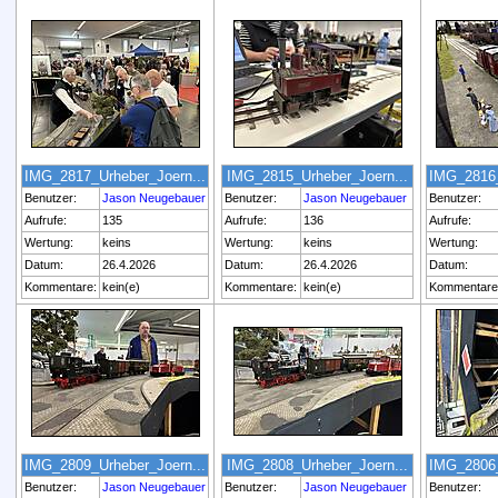
IMG_2817_Urheber_Joern...
IMG_2815_Urheber_Joern...
IMG_2816_
Benutzer:
Jason Neugebauer
Benutzer:
Jason Neugebauer
Benutzer:
Aufrufe:
135
Aufrufe:
136
Aufrufe:
Wertung:
keins
Wertung:
keins
Wertung:
Datum:
26.4.2026
Datum:
26.4.2026
Datum:
Kommentare:
kein(e)
Kommentare:
kein(e)
Kommentare
IMG_2809_Urheber_Joern...
IMG_2808_Urheber_Joern...
IMG_2806_
Benutzer:
Jason Neugebauer
Benutzer:
Jason Neugebauer
Benutzer: