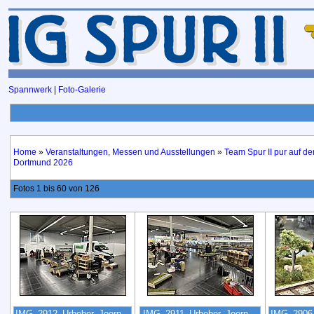
Spannwerk
|
Foto-Galerie
Home
»
Veranstaltungen, Messen und Ausstellungen
»
Team Spur II pur auf de
Dortmund 2026
Fotos 1 bis 60 von 126
IMG_2912_Urheber_Joern...
IMG_2911_Urheber_Joern...
IMG_2906_