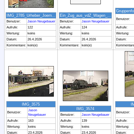
Gruppenfo
IMG_2785_Urheber_Joern...
Ein_Zug_aus_vdZ_Wagen_...
Benutzer:
Benutzer:
Jason Neugebauer
Benutzer:
Jason Neugebauer
Aufrufe:
122
Aufrufe:
124
Aufrufe:
Wertung:
keins
Wertung:
keins
Wertung:
Datum:
26.4.2026
Datum:
26.4.2026
Datum:
Kommentare:
kein(e)
Kommentare:
kein(e)
Kommentare
IMG_3575
I
IMG_3574
Jason
Benutzer:
Benutzer:
Neugebauer
Benutzer:
Jason Neugebauer
Aufrufe:
163
Aufrufe:
139
Aufrufe:
Wertung:
keins
Wertung:
keins
Wertung:
Datum:
23.4.2026
Datum:
23.4.2026
Datum: